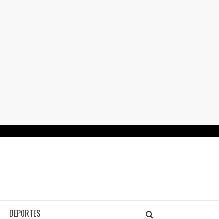
RTALGUANAJUATO.MX
DEPORTES