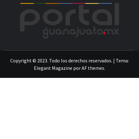
POR
LA INFORMACIÓN DE GUANAJUATO
Copyright © 2023. Todo los derechos reservados.
|
Tema:
Elegant Magazine
por
AF themes
.