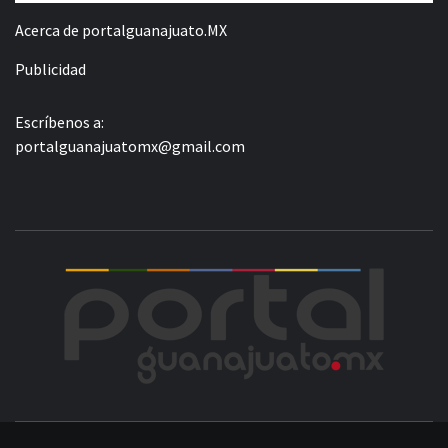
Acerca de portalguanajuato.MX
Publicidad
Escríbenos a:
portalguanajuatomx@gmail.com
POR
LA INFORMACIÓN DE GUANAJUATO