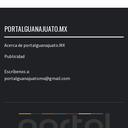
PORTALGUANAJUATO.MX
Acerca de portalguanajuato.MX
Publicidad
Escríbenos a:
portalguanajuatomx@gmail.com
POR