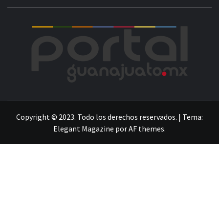
POR
LA INFORMACIÓN DE GUANAJUATO
Copyright © 2023. Todo los derechos reservados.
|
Tema:
Elegant Magazine
por
AF themes
.