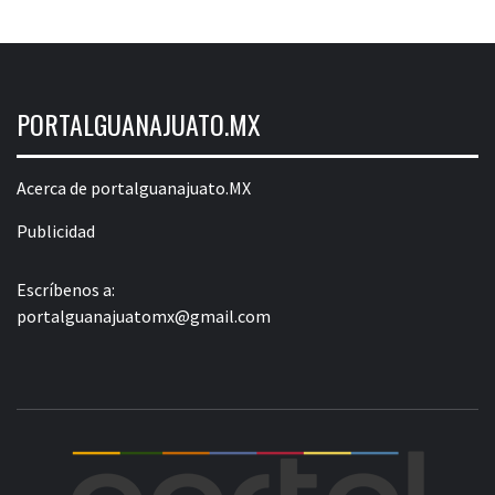
PORTALGUANAJUATO.MX
Acerca de portalguanajuato.MX
Publicidad
Escríbenos a:
portalguanajuatomx@gmail.com
POR