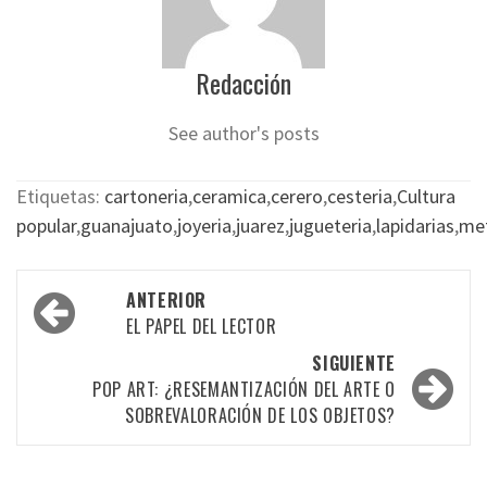
Redacción
See author's posts
Etiquetas:
cartoneria
,
ceramica
,
cerero
,
cesteria
,
Cultura
popular
,
guanajuato
,
joyeria
,
juarez
,
jugueteria
,
lapidarias
,
met
Navegación
ANTERIOR
por
EL PAPEL DEL LECTOR
las
SIGUIENTE
POP ART: ¿RESEMANTIZACIÓN DEL ARTE O
entradas
SOBREVALORACIÓN DE LOS OBJETOS?