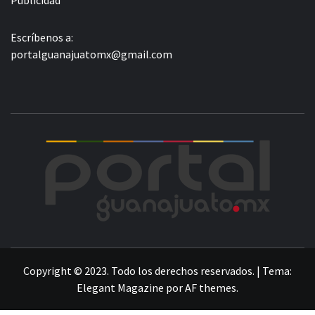
Escríbenos a:
portalguanajuatomx@gmail.com
POR
LA INFORMACIÓN DE GUANAJUATO
Copyright © 2023. Todo los derechos reservados.
|
Tema:
Elegant Magazine
por
AF themes
.