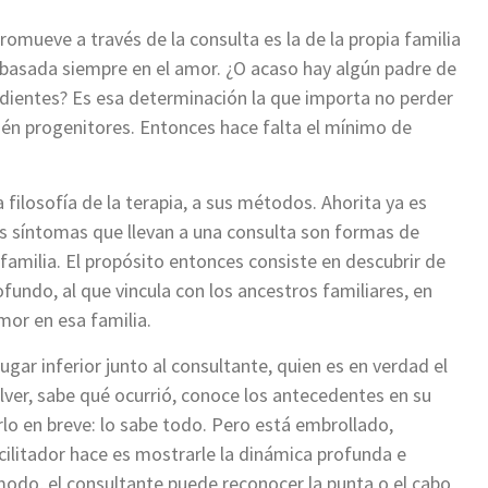
romueve a través de la consulta es la de la propia familia
a basada siempre en el amor. ¿O acaso hay algún padre de
ndientes? Es esa determinación la que importa no perder
ién progenitores. Entonces hace falta el mínimo de
a filosofía de la terapia, a sus métodos. Ahorita ya es
s síntomas que llevan a una consulta son formas de
a familia. El propósito entonces consiste en descubrir de
undo, al que vincula con los ancestros familiares, en
mor en esa familia.
lugar inferior junto al consultante, quien es en verdad el
olver, sabe qué ocurrió, conoce los antecedentes en su
irlo en breve: lo sabe todo. Pero está embrollado,
cilitador hace es mostrarle la dinámica profunda e
 modo, el consultante puede reconocer la punta o el cabo