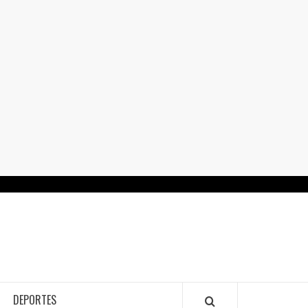
RTALGUANAJUATO.MX
DEPORTES