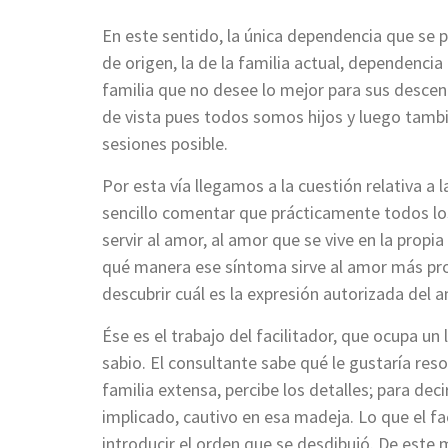
En este sentido, la única dependencia que se p
de origen, la de la familia actual, dependenci
familia que no desee lo mejor para sus desce
de vista pues todos somos hijos y luego tamb
sesiones posible.
Por esta vía llegamos a la cuestión relativa a l
sencillo comentar que prácticamente todos lo
servir al amor, al amor que se vive en la propi
qué manera ese síntoma sirve al amor más prof
descubrir cuál es la expresión autorizada del a
Ése es el trabajo del facilitador, que ocupa un 
sabio. El consultante sabe qué le gustaría res
familia extensa, percibe los detalles; para dec
implicado, cautivo en esa madeja. Lo que el fa
introducir el orden que se desdibujó. De este