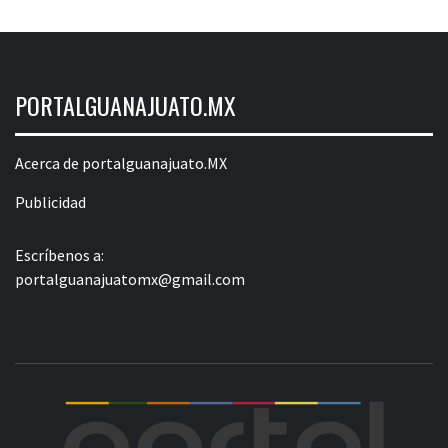
PORTALGUANAJUATO.MX
Acerca de portalguanajuato.MX
Publicidad
Escríbenos a:
portalguanajuatomx@gmail.com
POR