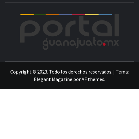
POR
LA INFORMACIÓN DE GUANAJUATO
Copyright © 2023. Todo los derechos reservados.
|
Tema:
Elegant Magazine
por
AF themes
.