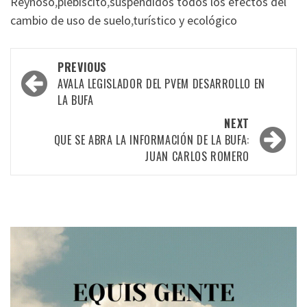
Reynoso
,
plebiscito
,
suspendidos todos los efectos del
cambio de uso de suelo
,
turístico y ecológico
Post
PREVIOUS
navigation
AVALA LEGISLADOR DEL PVEM DESARROLLO EN
LA BUFA
NEXT
QUE SE ABRA LA INFORMACIÓN DE LA BUFA:
JUAN CARLOS ROMERO