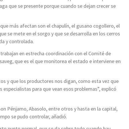
plaga que se presente porque cuando se dejan crecer se
que más afectan son el chapulín, el gusano cogollero, el
ue se mete en el sorgo y que se desarrolla en los cerros
da y controlada.
s trabajan en estrecha coordinación con el Comité de
aveg, que es el que monitorea el estado e interviene en
tos y que los productores nos digan, como esta vez que
 especialistas para que vean esos problemas”, explicó
son Pénjamo, Abasolo, entre otros y hasta en la capital,
empo se pudo controlar, añadió.
erto punto normal, que se da sobre todo cuando hay