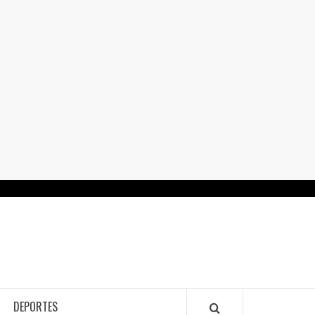
RTALGUANAJUATO.MX
DEPORTES