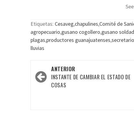
See
Etiquetas:
Cesaveg
,
chapulines
,
Comité de Sani
agropecuario
,
gusano cogollero
,
gusano solda
plagas
,
productores guanajuatenses
,
secretari
lluvias
Navegación
ANTERIOR
por
INSTANTE DE CAMBIAR EL ESTADO DE
las
COSAS
entradas