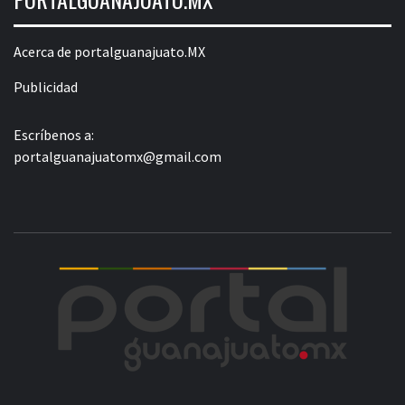
Acerca de portalguanajuato.MX
Publicidad
Escríbenos a:
portalguanajuatomx@gmail.com
POR
LA INFORMACIÓN DE GUANAJUATO