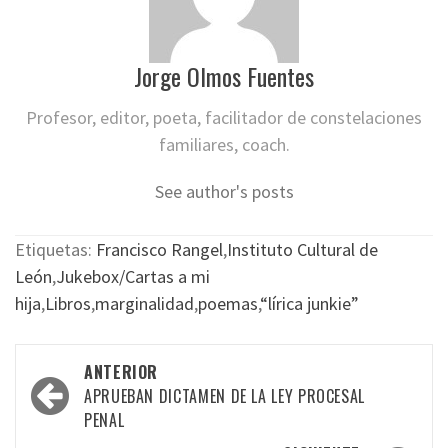
Jorge Olmos Fuentes
Profesor, editor, poeta, facilitador de constelaciones
familiares, coach.
See author's posts
Etiquetas:
Francisco Rangel
,
Instituto Cultural de
León
,
Jukebox/Cartas a mi
hija
,
Libros
,
marginalidad
,
poemas
,
“lírica junkie”
Navegación
ANTERIOR
por
APRUEBAN DICTAMEN DE LA LEY PROCESAL
PENAL
las