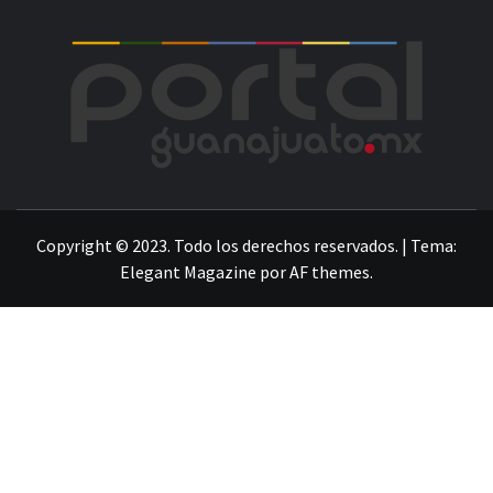
POR
LA INFORMACIÓN DE GUANAJUATO
Copyright © 2023. Todo los derechos reservados.
|
Tema:
Elegant Magazine
por
AF themes
.