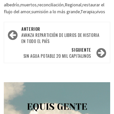
albedrío
,
muertos
,
reconciliación
,
Regional
,
restaurar el
flujo del amor
,
sumisión a lo más grande
,
Terapia
,
vivos
Navegación
ANTERIOR
por
AVANZA REPARTICIÓN DE LIBROS DE HISTORIA
EN TODO EL PAÍS
las
SIGUIENTE
entradas
SIN AGUA POTABLE 20 MIL CAPITALINOS