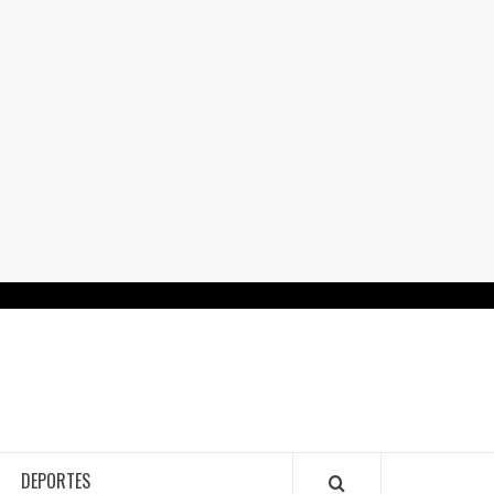
RTALGUANAJUATO.MX
DEPORTES