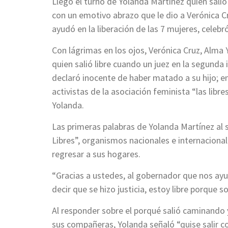
Llegó el turno de Yolanda Martínez quien salió
con un emotivo abrazo que le dio a Verónica C
ayudó en la liberación de las 7 mujeres, celebró
Con lágrimas en los ojos, Verónica Cruz, Alma Y
quien salió libre cuando un juez en la segunda 
declaró inocente de haber matado a su hijo; e
activistas de la asociación feminista “las libre
Yolanda.
Las primeras palabras de Yolanda Martínez al 
Libres”, organismos nacionales e internaciona
regresar a sus hogares.
“Gracias a ustedes, al gobernador que nos ayud
decir que se hizo justicia, estoy libre porque 
Al responder sobre el porqué salió caminando
sus compañeras, Yolanda señaló “quise salir co