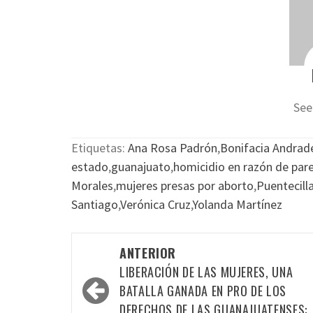
See
Etiquetas:
Ana Rosa Padrón
,
Bonifacia Andrad
estado
,
guanajuato
,
homicidio en razón de par
Morales
,
mujeres presas por aborto
,
Puentecill
Santiago
,
Verónica Cruz
,
Yolanda Martínez
Navegación
ANTERIOR
por
LIBERACIÓN DE LAS MUJERES, UNA
las
BATALLA GANADA EN PRO DE LOS
DERECHOS DE LAS GUANAJUATENSES: