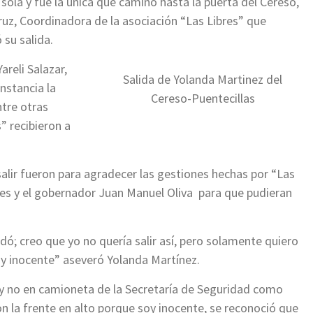
 sola y fue la única que caminó hasta la puerta del Cereso,
ruz, Coordinadora de la asociación “Las Libres” que
 su salida.
areli Salazar,
Salida de Yolanda Martinez del
instancia la
Cereso-Puentecillas
ntre otras
s” recibieron a
salir fueron para agradecer las gestiones hechas por “Las
les y el gobernador Juan Manuel Oliva para que pudieran
ó; creo que yo no quería salir así, pero solamente quiero
soy inocente” aseveró Yolanda Martínez.
 y no en camioneta de la Secretaría de Seguridad como
n la frente en alto porque soy inocente, se reconoció que