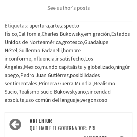
See author's posts
Etiquetas:
apertura
,
arte
,
aspecto
físico
,
California
,
Charles Bukowsky
,
emigración
,
Estados
Unidos de Norteamérica
,
grotesco
,
Guadalupe
Nétel
,
Guillermo Fadanelli
,
hombre
inconforme
,
influencia
,
insatisfecho
,
Los
Ángeles
,
Mexico
,
mundo capitalista y globalizado
,
ningún
apego
,
Pedro Juan Gutiérrez
,
posibilidades
sentimentales
,
Primera Guerra Mundial
,
Realismo
Sucio
,
Realismo sucio Bukowskyano
,
sinceridad
absoluta
,
uso común del lenguaje
,
vergonzoso
Navegación
ANTERIOR
por
QUE HABLE EL GOBERNADOR: PRI