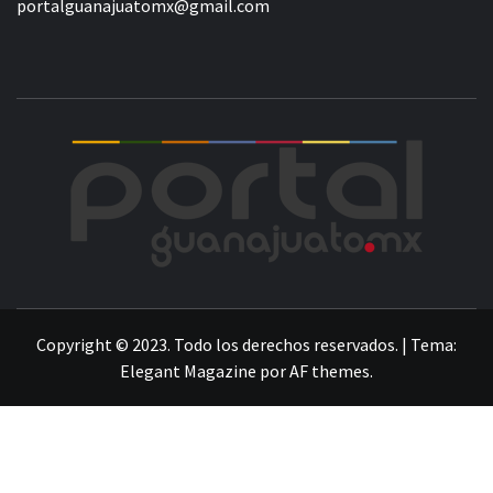
portalguanajuatomx@gmail.com
POR
LA INFORMACIÓN DE GUANAJUATO
Copyright © 2023. Todo los derechos reservados.
|
Tema:
Elegant Magazine
por
AF themes
.