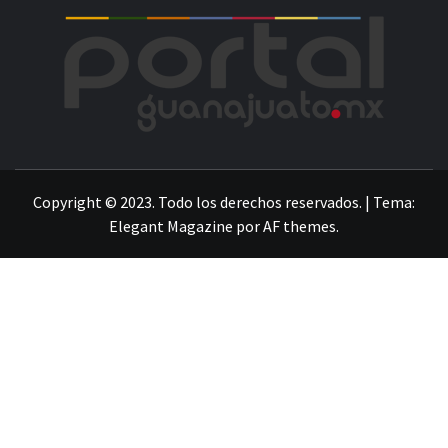
POR
LA INFORMACIÓN DE GUANAJUATO
Copyright © 2023. Todo los derechos reservados.
|
Tema:
Elegant Magazine
por
AF themes
.