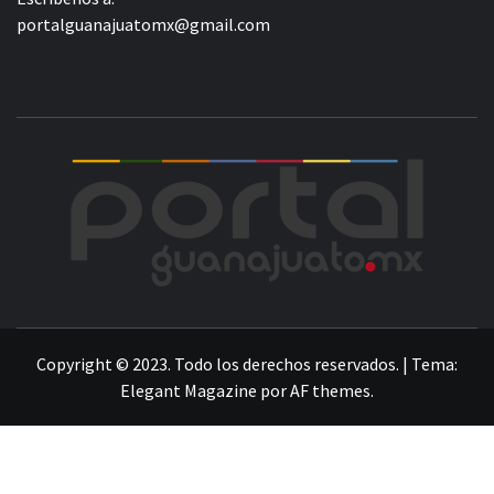
portalguanajuatomx@gmail.com
POR
LA INFORMACIÓN DE GUANAJUATO
Copyright © 2023. Todo los derechos reservados.
|
Tema:
Elegant Magazine
por
AF themes
.