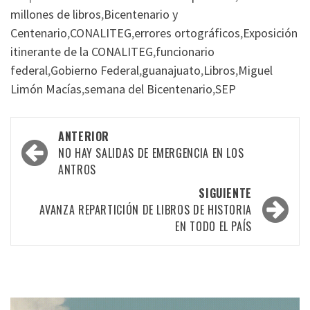
millones de libros
,
Bicentenario y
Centenario
,
CONALITEG
,
errores ortográficos
,
Exposición
itinerante de la CONALITEG
,
funcionario
federal
,
Gobierno Federal
,
guanajuato
,
Libros
,
Miguel
Limón Macías
,
semana del Bicentenario
,
SEP
Navegación
ANTERIOR
por
NO HAY SALIDAS DE EMERGENCIA EN LOS
ANTROS
las
SIGUIENTE
entradas
AVANZA REPARTICIÓN DE LIBROS DE HISTORIA
EN TODO EL PAÍS