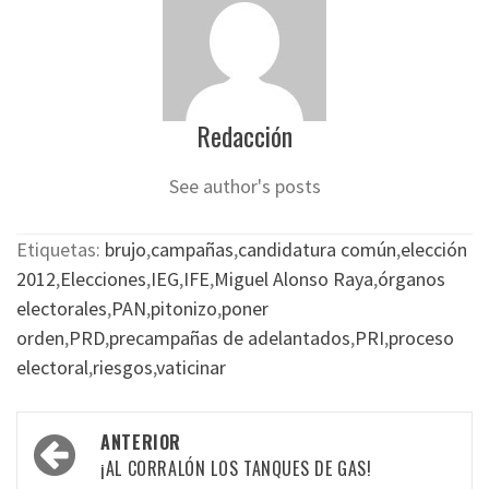
Redacción
See author's posts
Etiquetas:
brujo
,
campañas
,
candidatura común
,
elección
2012
,
Elecciones
,
IEG
,
IFE
,
Miguel Alonso Raya
,
órganos
electorales
,
PAN
,
pitonizo
,
poner
orden
,
PRD
,
precampañas de adelantados
,
PRI
,
proceso
electoral
,
riesgos
,
vaticinar
Navegación
ANTERIOR
por
¡AL CORRALÓN LOS TANQUES DE GAS!