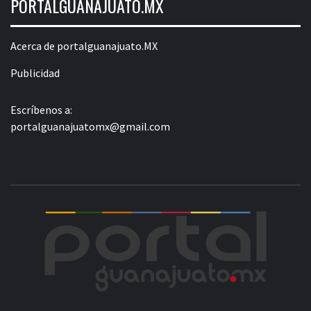
PORTALGUANAJUATO.MX
Acerca de portalguanajuato.MX
Publicidad
Escríbenos a:
portalguanajuatomx@gmail.com
POR
LA INFORMACIÓN DE GUANAJUATO