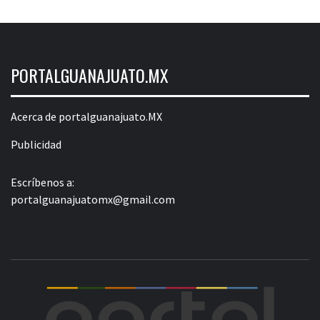
PORTALGUANAJUATO.MX
Acerca de portalguanajuato.MX
Publicidad
Escríbenos a:
portalguanajuatomx@gmail.com
POR