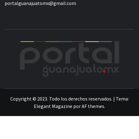
portalguanajuatomx@gmail.com
POR
LA INFORMACIÓN DE GUANAJUATO
Copyright © 2023. Todo los derechos reservados.
|
Tema:
Elegant Magazine
por
AF themes
.