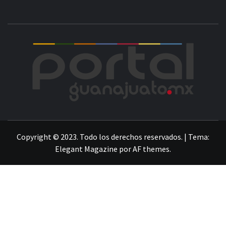
POR
LA INFORMACIÓN DE GUANAJUATO
Copyright © 2023. Todo los derechos reservados.
|
Tema:
Elegant Magazine
por
AF themes
.