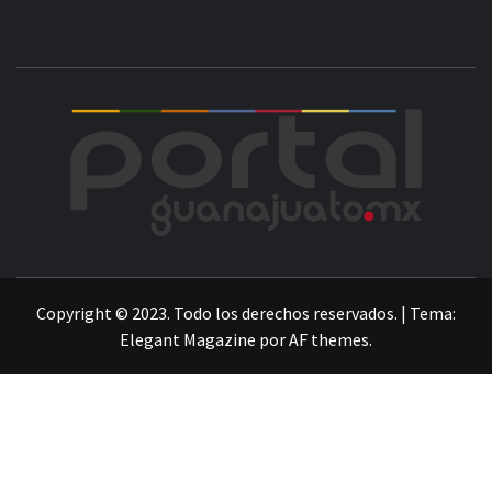
POR
LA INFORMACIÓN DE GUANAJUATO
Copyright © 2023. Todo los derechos reservados.
|
Tema:
Elegant Magazine
por
AF themes
.