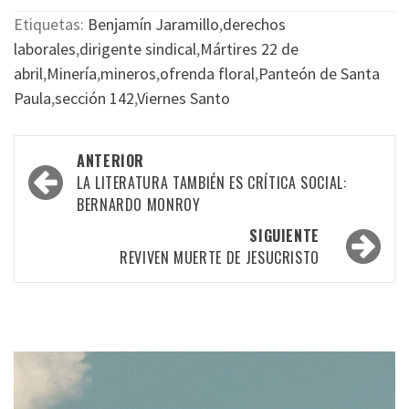
Etiquetas:
Benjamín Jaramillo
,
derechos
laborales
,
dirigente sindical
,
Mártires 22 de
abril
,
Minería
,
mineros
,
ofrenda floral
,
Panteón de Santa
Paula
,
sección 142
,
Viernes Santo
Navegación
ANTERIOR
por
LA LITERATURA TAMBIÉN ES CRÍTICA SOCIAL:
BERNARDO MONROY
las
SIGUIENTE
entradas
REVIVEN MUERTE DE JESUCRISTO