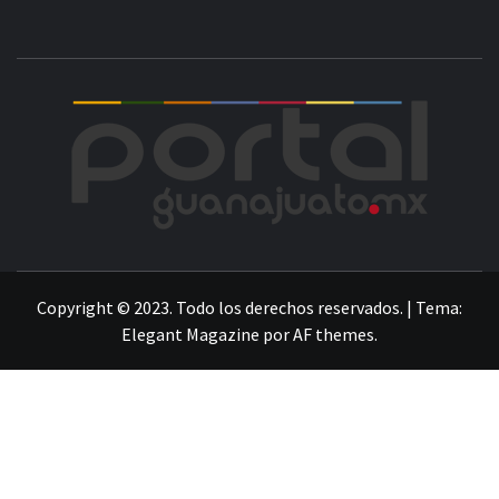
POR
LA INFORMACIÓN DE GUANAJUATO
Copyright © 2023. Todo los derechos reservados.
|
Tema:
Elegant Magazine
por
AF themes
.