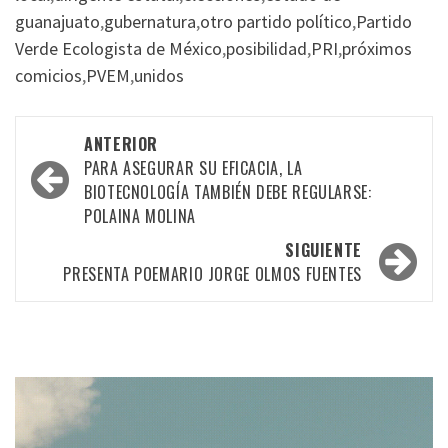
guanajuato
,
gubernatura
,
otro partido político
,
Partido
Verde Ecologista de México
,
posibilidad
,
PRI
,
próximos
comicios
,
PVEM
,
unidos
Navegación
ANTERIOR
por
PARA ASEGURAR SU EFICACIA, LA
BIOTECNOLOGÍA TAMBIÉN DEBE REGULARSE:
las
POLAINA MOLINA
entradas
SIGUIENTE
PRESENTA POEMARIO JORGE OLMOS FUENTES