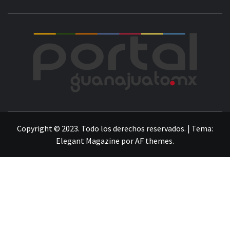
POR
LA INFORMACIÓN DE GUANAJUATO
Copyright © 2023. Todo los derechos reservados.
|
Tema:
Elegant Magazine
por
AF themes
.