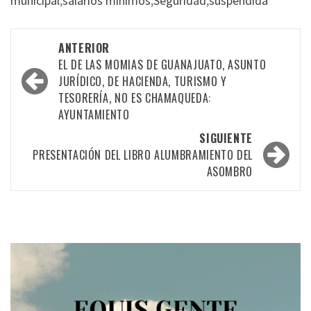
municipal
,
salarios mínimos
,
Seguridad
,
suspendida
Navegación
ANTERIOR
por
EL DE LAS MOMIAS DE GUANAJUATO, ASUNTO
JURÍDICO, DE HACIENDA, TURISMO Y
las
TESORERÍA, NO ES CHAMAQUEDA:
entradas
AYUNTAMIENTO
SIGUIENTE
PRESENTACIÓN DEL LIBRO ALUMBRAMIENTO DEL
ASOMBRO