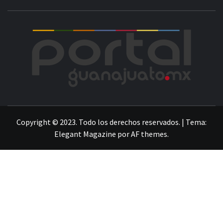
POR
LA INFORMACIÓN DE GUANAJUATO
Copyright © 2023. Todo los derechos reservados.
|
Tema:
Elegant Magazine
por
AF themes
.