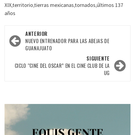
XIX
,
territorio
,
tierras mexicanas
,
tornados
,
últimos 137
años
Navegación
ANTERIOR
por
NUEVO ENTRENADOR PARA LAS ABEJAS DE
GUANAJUATO
las
SIGUIENTE
entradas
CICLO “CINE DEL OSCAR” EN EL CINE CLUB DE LA
UG