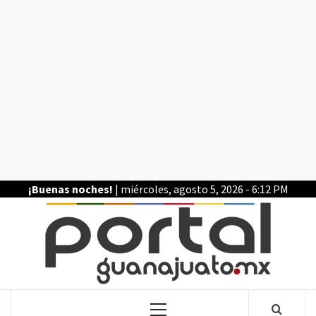
Saltar
al
contenido
¡Buenas noches!
| miércoles, agosto 5, 2026 - 6:12 PM
POR
LA INFORMACIÓN DE GUANAJUATO
Menú