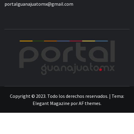
portalguanajuatomx@gmail.com
POR
LA INFORMACIÓN DE GUANAJUATO
Copyright © 2023. Todo los derechos reservados.
|
Tema:
Elegant Magazine
por
AF themes
.