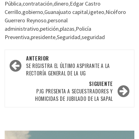
Pública
,
contratación
,
dinero
,
Edgar Castro
Cerrillo
,
gobierno
,
Guanajuato capital
,
igeteo
,
Nicéforo
Guerrero Reynoso
,
personal
administrativo
,
petición
,
plazas
,
Policía
Preventiva
,
presidente
,
Seguridad
,
seguridad
Navegación
ANTERIOR
por
SE REGISTRA EL ÚLTIMO ASPIRANTE A LA
RECTORÍA GENERAL DE LA UG
las
SIGUIENTE
entradas
PJG PRESENTA A SECUESTRADORES Y
HOMICIDAS DE JUBILADO DE LA SAPAL