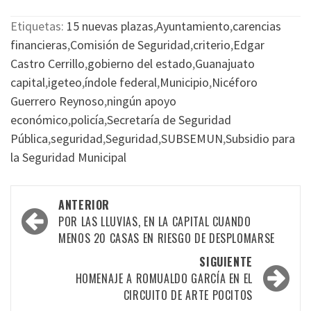
Etiquetas:
15 nuevas plazas
,
Ayuntamiento
,
carencias
financieras
,
Comisión de Seguridad
,
criterio
,
Edgar
Castro Cerrillo
,
gobierno del estado
,
Guanajuato
capital
,
igeteo
,
índole federal
,
Municipio
,
Nicéforo
Guerrero Reynoso
,
ningún apoyo
económico
,
policía
,
Secretaría de Seguridad
Pública
,
seguridad
,
Seguridad
,
SUBSEMUN
,
Subsidio para
la Seguridad Municipal
Navegación
ANTERIOR
por
POR LAS LLUVIAS, EN LA CAPITAL CUANDO
MENOS 20 CASAS EN RIESGO DE DESPLOMARSE
las
SIGUIENTE
entradas
HOMENAJE A ROMUALDO GARCÍA EN EL
CIRCUITO DE ARTE POCITOS