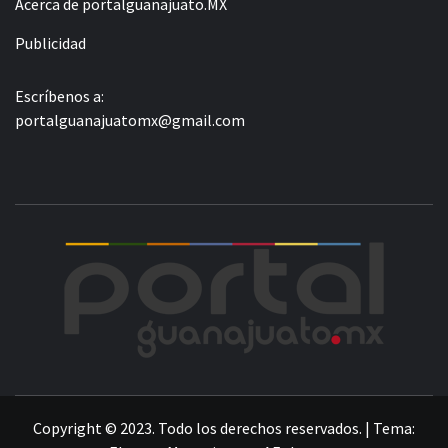
Acerca de portalguanajuato.MX
Publicidad
Escríbenos a:
portalguanajuatomx@gmail.com
POR
LA INFORMACIÓN DE GUANAJUATO
Copyright © 2023. Todo los derechos reservados.
|
Tema: