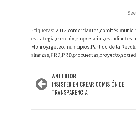
See
Etiquetas:
2012
,
comerciantes
,
comités munici
estrategia
,
elección
,
empresarios
,
estudiantes u
Monroy
,
igeteo
,
municipios
,
Partido de la Revol
alianzas
,
PRD
,
PRD
,
propuestas
,
proyecto
,
socie
Navegación
ANTERIOR
por
INSISTEN EN CREAR COMISIÓN DE
las
TRANSPARENCIA
entradas