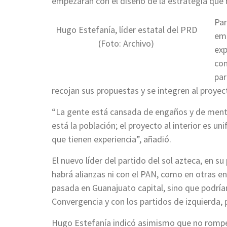
empezarán con el diseño de la estrategia que h
Par
Hugo Estefanía, líder estatal del PRD
emp
(Foto: Archivo)
exp
com
par
recojan sus propuestas y se integren al proyec
“La gente está cansada de engaños y de menti
está la población; el proyecto al interior es un
que tienen experiencia”, añadió.
El nuevo líder del partido del sol azteca, en s
habrá alianzas ni con el PAN, como en otras en
pasada en Guanajuato capital, sino que podrían
Convergencia y con los partidos de izquierda, 
Hugo Estefanía indicó asimismo que no romperá