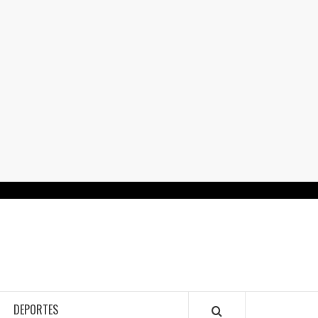
RTALGUANAJUATO.MX
DEPORTES