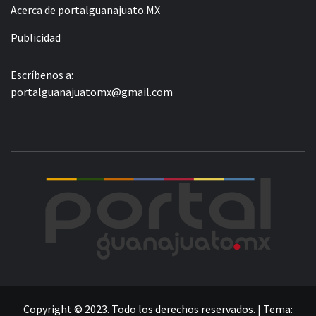
Acerca de portalguanajuato.MX
Publicidad
Escríbenos a:
portalguanajuatomx@gmail.com
POR
LA INFORMACIÓN DE GUANAJUATO
Copyright © 2023. Todo los derechos reservados.
|
Tema: