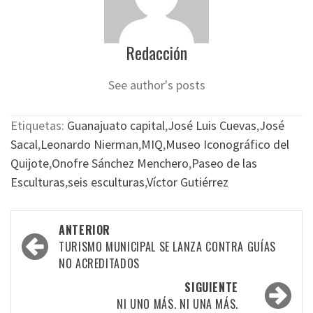
Redacción
See author's posts
Etiquetas:
Guanajuato capital
,
José Luis Cuevas
,
José
Sacal
,
Leonardo Nierman
,
MIQ
,
Museo Iconográfico del
Quijote
,
Onofre Sánchez Menchero
,
Paseo de las
Esculturas
,
seis esculturas
,
Víctor Gutiérrez
Navegación
ANTERIOR
por
TURISMO MUNICIPAL SE LANZA CONTRA GUÍAS
NO ACREDITADOS
las
SIGUIENTE
entradas
NI UNO MÁS. NI UNA MÁS.