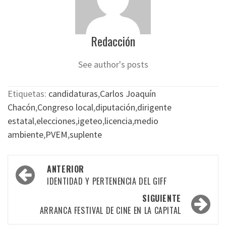
Redacción
See author's posts
Etiquetas:
candidaturas
,
Carlos Joaquín
Chacón
,
Congreso local
,
diputación
,
dirigente
estatal
,
elecciones
,
igeteo
,
licencia
,
medio
ambiente
,
PVEM
,
suplente
Navegación
ANTERIOR
por
IDENTIDAD Y PERTENENCIA DEL GIFF
las
SIGUIENTE
ARRANCA FESTIVAL DE CINE EN LA CAPITAL
entradas