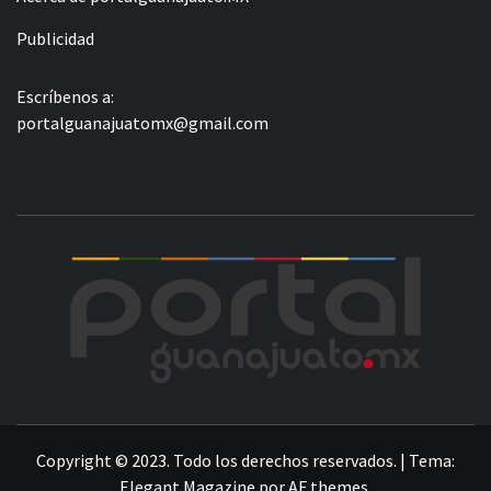
Publicidad
Escríbenos a:
portalguanajuatomx@gmail.com
POR
LA INFORMACIÓN DE GUANAJUATO
Copyright © 2023. Todo los derechos reservados.
|
Tema:
Elegant Magazine
por
AF themes
.