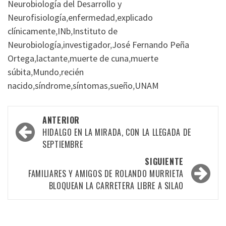
Neurobiología del Desarrollo y
Neurofisiología
,
enfermedad
,
explicado
clínicamente
,
INb
,
Instituto de
Neurobiología
,
investigador
,
José Fernando Peña
Ortega
,
lactante
,
muerte de cuna
,
muerte
súbita
,
Mundo
,
recién
nacido
,
síndrome
,
síntomas
,
sueño
,
UNAM
Navegación
ANTERIOR
por
HIDALGO EN LA MIRADA, CON LA LLEGADA DE
SEPTIEMBRE
las
SIGUIENTE
entradas
FAMILIARES Y AMIGOS DE ROLANDO MURRIETA
BLOQUEAN LA CARRETERA LIBRE A SILAO