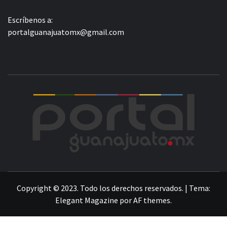
Escríbenos a:
portalguanajuatomx@gmail.com
POR
LA INFORMACIÓN DE GUANAJUATO
Copyright © 2023. Todo los derechos reservados.
|
Tema:
Elegant Magazine
por
AF themes
.