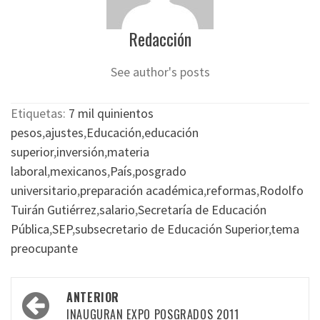
Redacción
See author's posts
Etiquetas:
7 mil quinientos
pesos
,
ajustes
,
Educación
,
educación
superior
,
inversión
,
materia
laboral
,
mexicanos
,
País
,
posgrado
universitario
,
preparación académica
,
reformas
,
Rodolfo
Tuirán Gutiérrez
,
salario
,
Secretaría de Educación
Pública
,
SEP
,
subsecretario de Educación Superior
,
tema
preocupante
Navegación
ANTERIOR
por
INAUGURAN EXPO POSGRADOS 2011