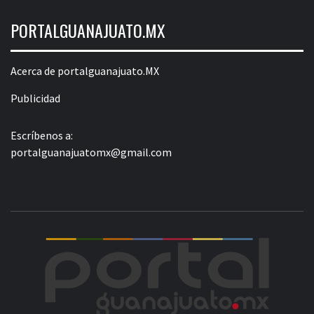
PORTALGUANAJUATO.MX
Acerca de portalguanajuato.MX
Publicidad
Escríbenos a:
portalguanajuatomx@gmail.com
POR