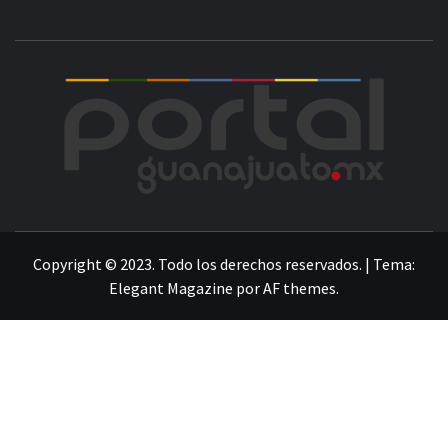
POR
LA INFORMACIÓN DE GUANAJUATO
Copyright © 2023. Todo los derechos reservados.
|
Tema:
Elegant Magazine
por
AF themes
.