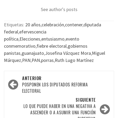
See author's posts
Etiquetas:
20 años
,
celebración
,
contener
,
diputada
federal
,
efervescencia
política
,
Elecciones
,
entusiasmo
,
evento
conmemorativo
,
fiebre electoral
,
gobiernos
panistas
,
guanajuato
,
Josefina Vázquez Mora
,
Miguel
Márquez
,
PAN
,
PAN
,
porras
,
Ruth Lugo Martínez
Navegación
ANTERIOR
por
POSPONEN LOS DIPUTADOS REFORMA
ELECTORAL
las
SIGUIENTE
entradas
LO QUE PUEDE HABER EN UNA NEGATIVA A
ASCENDER O A ASUMIR UNA FUNCIÓN