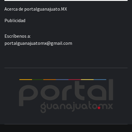
Acerca de portalguanajuato.MX
Publicidad
Escríbenos a:
portalguanajuatomx@gmail.com
POR
LA INFORMACIÓN DE GUANAJUATO