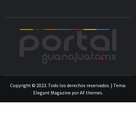
POR
LA INFORMACIÓN DE GUANAJUATO
Copyright © 2023. Todo los derechos reservados.
|
Tema:
Elegant Magazine
por
AF themes
.