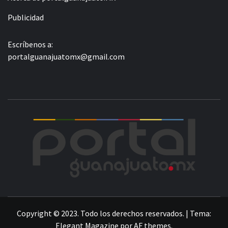
Publicidad
Escríbenos a:
portalguanajuatomx@gmail.com
POR
LA INFORMACIÓN DE GUANAJUATO
Copyright © 2023. Todo los derechos reservados.
|
Tema:
Elegant Magazine
por
AF themes
.