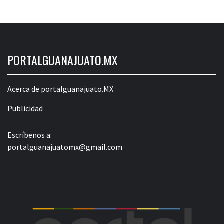
PORTALGUANAJUATO.MX
Acerca de portalguanajuato.MX
Publicidad
Escríbenos a:
portalguanajuatomx@gmail.com
POR