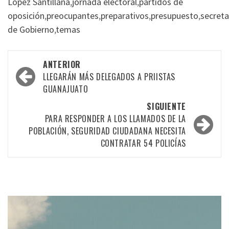
López Santillana
,
jornada electoral
,
partidos de
oposición
,
preocupantes
,
preparativos
,
presupuesto
,
secreta
de Gobierno
,
temas
Navegación
ANTERIOR
por
LLEGARÁN MÁS DELEGADOS A PRIISTAS
GUANAJUATO
las
SIGUIENTE
entradas
PARA RESPONDER A LOS LLAMADOS DE LA
POBLACIÓN, SEGURIDAD CIUDADANA NECESITA
CONTRATAR 54 POLICÍAS