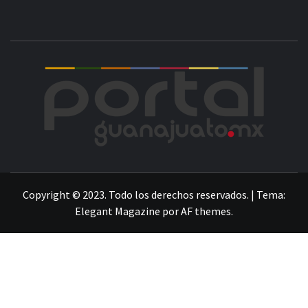
POR
LA INFORMACIÓN DE GUANAJUATO
Copyright © 2023. Todo los derechos reservados.
|
Tema:
Elegant Magazine
por
AF themes
.