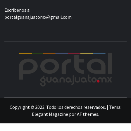
Escríbenos a:
portalguanajuatomx@gmail.com
POR
LA INFORMACIÓN DE GUANAJUATO
Copyright © 2023. Todo los derechos reservados.
|
Tema:
Elegant Magazine
por
AF themes
.