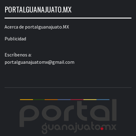
PORTALGUANAJUATO.MX
Acerca de portalguanajuato.MX
Publicidad
Escríbenos a:
portalguanajuatomx@gmail.com
POR