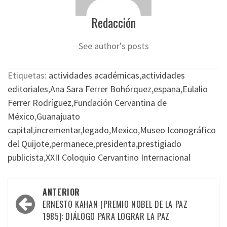
Redacción
See author's posts
Etiquetas:
actividades académicas
,
actividades
editoriales
,
Ana Sara Ferrer Bohórquez
,
espana
,
Eulalio
Ferrer Rodríguez
,
Fundación Cervantina de
México
,
Guanajuato
capital
,
incrementar
,
legado
,
Mexico
,
Museo Iconográfico
del Quijote
,
permanece
,
presidenta
,
prestigiado
publicista
,
XXII Coloquio Cervantino Internacional
Navegación
ANTERIOR
por
ERNESTO KAHAN (PREMIO NOBEL DE LA PAZ
1985): DIÁLOGO PARA LOGRAR LA PAZ
las