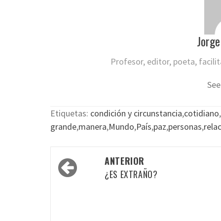
Jorge
Profesor, editor, poeta, facil
See
Etiquetas:
condición y circunstancia
,
cotidiano
,
grande
,
manera
,
Mundo
,
País
,
paz
,
personas
,
rela
Navegación
ANTERIOR
por
¿ES EXTRAÑO?
las
entradas