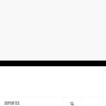
RTALGUANAJUATO.MX
DEPORTES