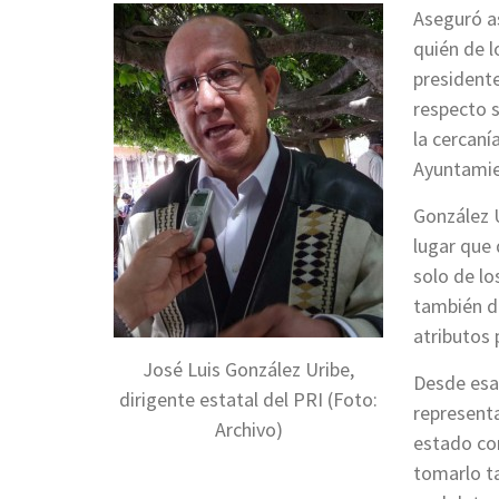
Aseguró as
quién de l
presidente
respecto s
la cercaní
Ayuntamie
González U
lugar que 
solo de lo
también de
atributos 
José Luis González Uribe,
Desde esa
dirigente estatal del PRI (Foto:
representa
Archivo)
estado co
tomarlo t