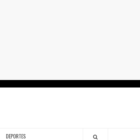
RTALGUANAJUATO.MX
DEPORTES