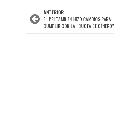
Navegación
ANTERIOR
por
EL PRI TAMBIÉN HIZO CAMBIOS PARA
las
CUMPLIR CON LA “CUOTA DE GÉNERO”
entradas