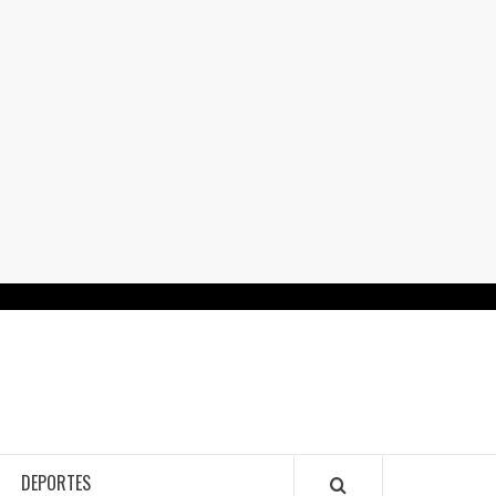
RTALGUANAJUATO.MX
DEPORTES