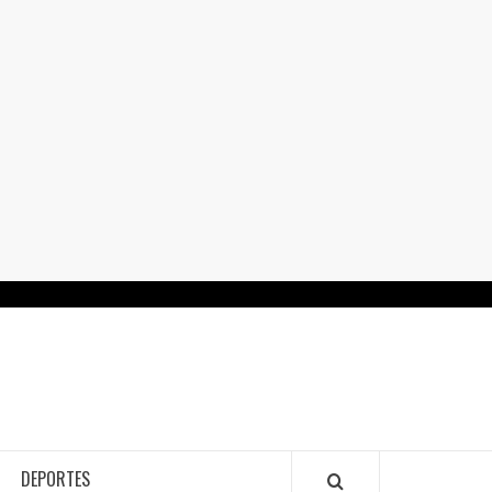
RTALGUANAJUATO.MX
DEPORTES