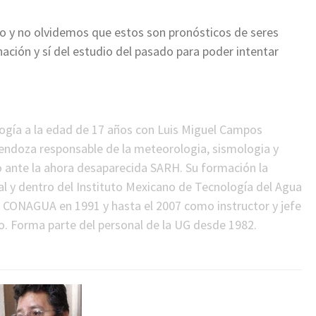
so y no olvidemos que estos son pronósticos de seres
ación y sí del estudio del pasado para poder intentar
logía a la edad de 17 años con Luis Miguel Campos
 Mendoza responsable de la meteorologia, sismologia y
o ante la ahora desaparecida SARH. Su formación la
al y dentro del Instituto Mexicano de Tecnología del Agua
a CONAGUA en 1991 y hasta el 2007 como instructor y jefe
. Forma parte del personal de la UG desde 1982.