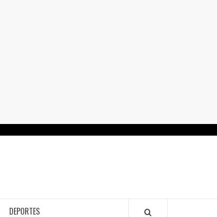
RTALGUANAJUATO.MX
DEPORTES