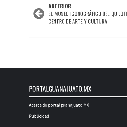
Navegación
ANTERIOR
por
EL MUSEO ICONOGRÁFICO DEL QUIJOT
las
CENTRO DE ARTE Y CULTURA
entradas
PORTALGUANAJUATO.MX
Acerca de portalguanajuato.MX
Publicidad