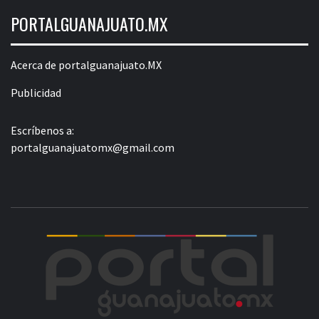
PORTALGUANAJUATO.MX
Acerca de portalguanajuato.MX
Publicidad
Escríbenos a:
portalguanajuatomx@gmail.com
POR