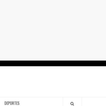
RTALGUANAJUATO.MX
DEPORTES