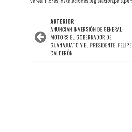
Varela Flores
,
instalaciones
,
legislación
,
país
,
per
Navegación
ANTERIOR
por
ANUNCIAN INVERSIÓN DE GENERAL
las
MOTORS EL GOBERNADOR DE
GUANAJUATO Y EL PRESIDENTE, FELIPE
entradas
CALDERÓN