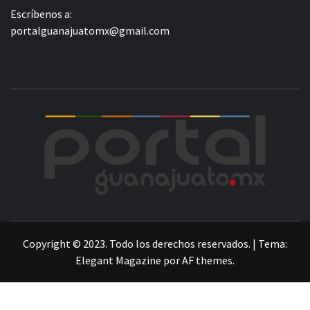
Escríbenos a:
portalguanajuatomx@gmail.com
POR
LA INFORMACIÓN DE GUANAJUATO
Copyright © 2023. Todo los derechos reservados.
|
Tema:
Elegant Magazine
por
AF themes
.