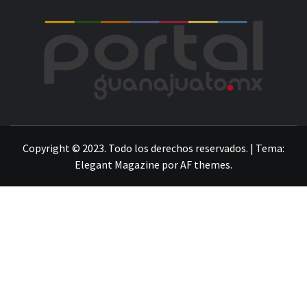
POR
LA INFORMACIÓN DE GUANAJUATO
Copyright © 2023. Todo los derechos reservados.
|
Tema:
Elegant Magazine
por
AF themes
.